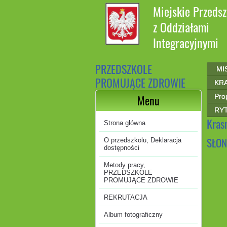
Miejskie Przedsz
z Oddziałami
Integracyjnymi
PRZEDSZKOLE
MI
PROMUJĄCE ZDROWIE
KRA
Pro
Menu
RYT
Krasn
Strona główna
SŁON
O przedszkolu, Deklaracja
dostępności
Metody pracy,
PRZEDSZKOLE
PROMUJĄCE ZDROWIE
REKRUTACJA
Album fotograficzny