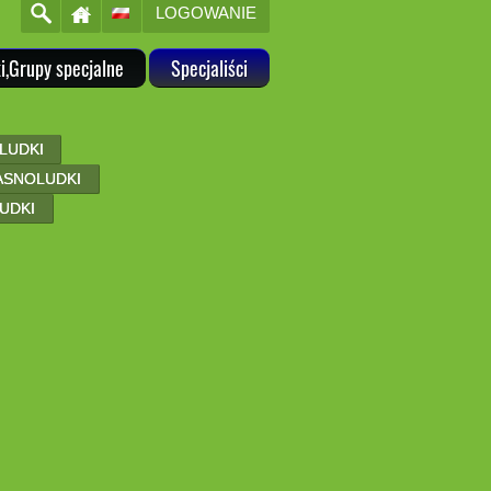
LOGOWANIE
i,Grupy specjalne
Specjaliści
LUDKI
RASNOLUDKI
LUDKI