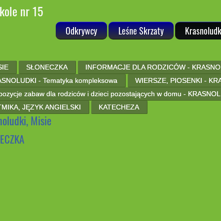
kole nr 15
Odkrywcy
Leśne Skrzaty
Krasnoludk
SIE
SŁONECZKA
INFORMACJE DLA RODZICÓW - KRASNO
SNOLUDKI - Tematyka kompleksowa
WIERSZE, PIOSENKI - K
pozycje zabaw dla rodziców i dzieci pozostających w domu - KRASNO
MIKA, JĘZYK ANGIELSKI
KATECHEZA
oludki, Misie
ECZKA