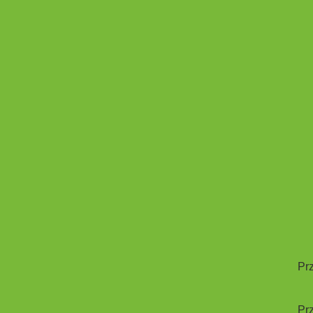
Prz
Prz