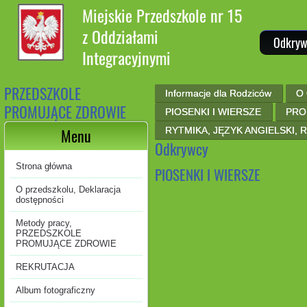
Miejskie Przedszkole nr 15
z Oddziałami
Odkryw
Integracyjnymi
PRZEDSZKOLE
Informacje dla Rodziców
O 
PROMUJĄCE ZDROWIE
PIOSENKI I WIERSZE
PRO
RYTMIKA, JĘZYK ANGIELSKI, R
Menu
Odkrywcy
Strona główna
PIOSENKI I WIERSZE
O przedszkolu, Deklaracja
dostępności
Metody pracy,
PRZEDSZKOLE
PROMUJĄCE ZDROWIE
REKRUTACJA
Album fotograficzny