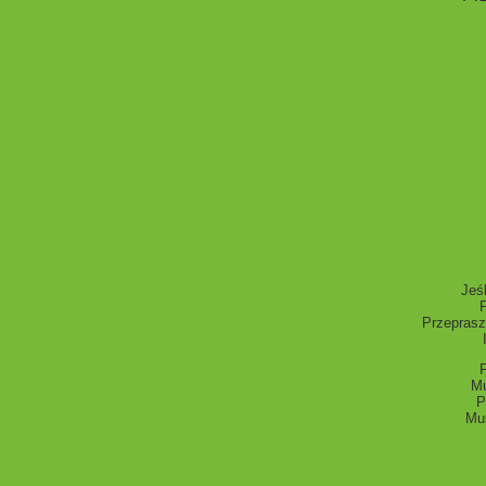
Jeś
P
Przeprasz
Mu
P
Mus