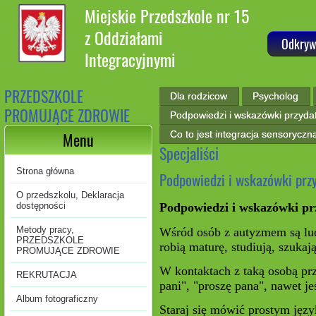
Miejskie Przedszkole nr 15
z Oddziałami
Odkryw
Integracyjnymi
PRZEDSZKOLE
Dla rodzicow
Psycholog
PROMUJĄCE ZDROWIE
Podpowiedzi i wskazówki przyd
Co to jest integracja sensoryczn
Menu
Specjaliści
Strona główna
Podpowiedzi i wskazówki prz
O przedszkolu, Deklaracja
Podpowiedzi i wskazówki pr
dostępności
Metody pracy,
Wśród osób z autyzmem są lud
PRZEDSZKOLE
robią maturę, studiują, szukaj
PROMUJĄCE ZDROWIE
W kontaktach z taką osobą prz
REKRUTACJA
pani", "proszę pana", nawet je
Album fotograficzny
Staraj się mówić prostym języ