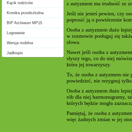
z autyzmem ma trudność ze zr
Kącik rodziców
Jeśli nie jesteś pewien, czy
Kronika przedszkolna
poprosić ją o powtórzenie ko
BIP Archiwum MP15
Osoba z autyzmem dużo lepiej r
Logowanie
w rozmowie posługuj się także
słowa.
Wersja mobilna
Nawet jeśli osoba z autyzmem n
Jadłospis
słyszy tego, co do niej mówis
która jej towarzyszy.
To, że osoba z autyzmem nie pa
powiedzieć, nie rezygnuj tylk
Osoba z autyzmem dużo lepiej 
rób dla niej harmonogramy, ta
których będzie mogła zaznacz
Pamiętaj, że osoba z autyzme
więc żadnych zmian w jej otocz