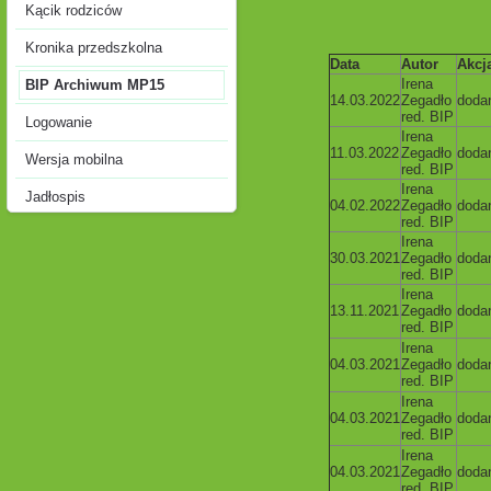
Kącik rodziców
Kronika przedszkolna
Data
Autor
Akcj
Irena
BIP Archiwum MP15
14.03.2022
Zegadło
doda
red. BIP
Logowanie
Irena
11.03.2022
Zegadło
doda
Wersja mobilna
red. BIP
Irena
Jadłospis
04.02.2022
Zegadło
doda
red. BIP
Irena
30.03.2021
Zegadło
doda
red. BIP
Irena
13.11.2021
Zegadło
doda
red. BIP
Irena
04.03.2021
Zegadło
doda
red. BIP
Irena
04.03.2021
Zegadło
doda
red. BIP
Irena
04.03.2021
Zegadło
doda
red. BIP