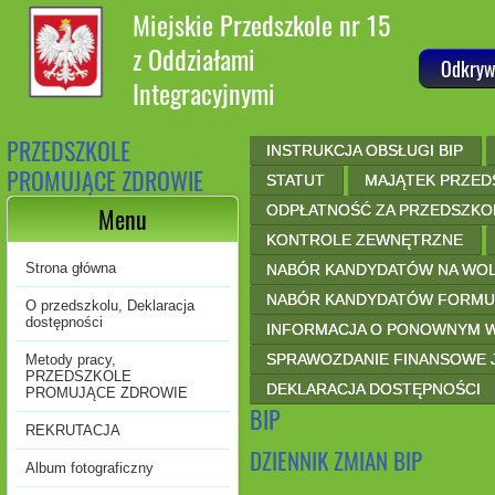
Miejskie Przedszkole nr 15
z Oddziałami
Odkryw
Integracyjnymi
PRZEDSZKOLE
INSTRUKCJA OBSŁUGI BIP
PROMUJĄCE ZDROWIE
STATUT
MAJĄTEK PRZED
ODPŁATNOŚĆ ZA PRZEDSZKO
Menu
KONTROLE ZEWNĘTRZNE
Strona główna
NABÓR KANDYDATÓW NA WOL
NABÓR KANDYDATÓW FORMUL
O przedszkolu, Deklaracja
dostępności
INFORMACJA O PONOWNYM W
SPRAWOZDANIE FINANSOWE 
Metody pracy,
PRZEDSZKOLE
DEKLARACJA DOSTĘPNOŚCI
PROMUJĄCE ZDROWIE
BIP
REKRUTACJA
DZIENNIK ZMIAN BIP
Album fotograficzny