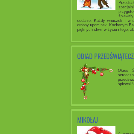
Przedszk
specjaln
przygoto
śpiewały
oddanie. Każdy wnuczek i wnu
drobny upominek.
Kochanym Bab
pięknych chwil w życiu i tego,
OBIAD PRZEDŚWIĄTEC
Okres Ś
serdeczn
przedświ
śpiewaliś
MIKOŁAJ