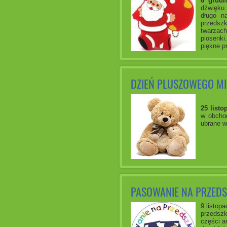
6 grudn
dźwięku 
długo n
przedszk
twarzac
piosenki
piękne p
DZIEŃ PLUSZOWEGO MI
25 listo
w obcho
ubrane w
PASOWANIE NA PRZED
9 listop
przedszk
części a