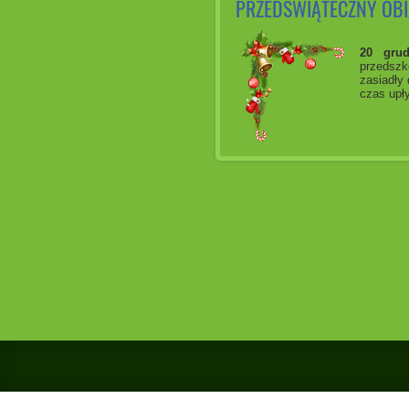
PRZEDŚWIĄTECZNY OB
20 grud
przedszk
zasiadły 
czas upły