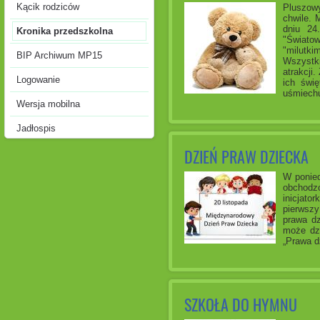
Kącik rodziców
Pluszowy
chwile. 
dniu 24
Kronika przedszkolna
"Świato
"milutki
BIP Archiwum MP15
Wszystk
atrakcji
Logowanie
ich świę
uśmiechu
Wersja mobilna
Jadłospis
DZIEŃ PRAW DZIECKA
W ponied
obchodzo
inicjato
pierwsz
prawa dz
może dzi
„Prawa d
SZKOŁA DO HYMNU