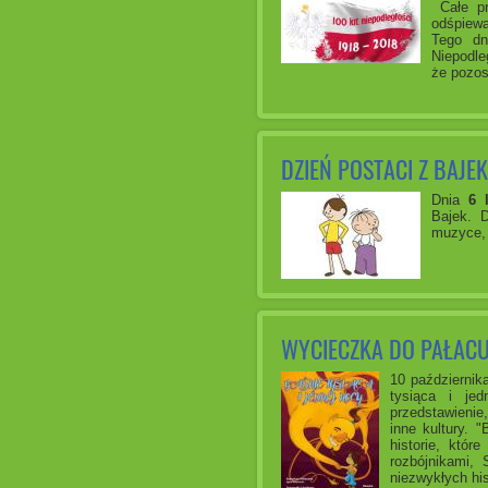
Całe pr
odśpiewa
Tego dn
Niepodle
że pozos
DZIEŃ POSTACI Z BAJEK
Dnia
6 
Bajek. D
muzyce, 
WYCIECZKA DO PAŁACU
10 październik
tysiąca i je
przedstawienie,
inne kultury. 
historie, któr
rozbójnikami,
niezwykłych his