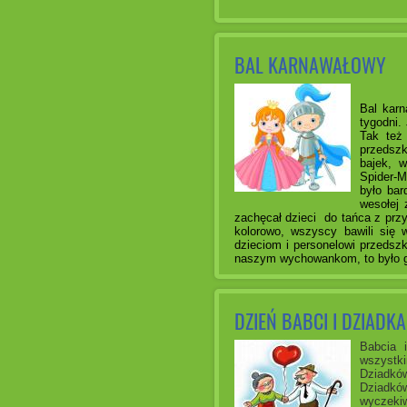
BAL KARNAWAŁOWY
Bal karn
tygodni.
Tak też
przedszk
bajek, w
Spider-M
było bar
wesołej 
zachęcał dzieci do tańca z przy
kolorowo, wszyscy bawili się 
dzieciom i personelowi przedsz
naszym wychowankom, to było g
DZIEŃ BABCI I DZIADKA
Babcia 
wszystk
Dziadkó
Dziadkó
wyczeki