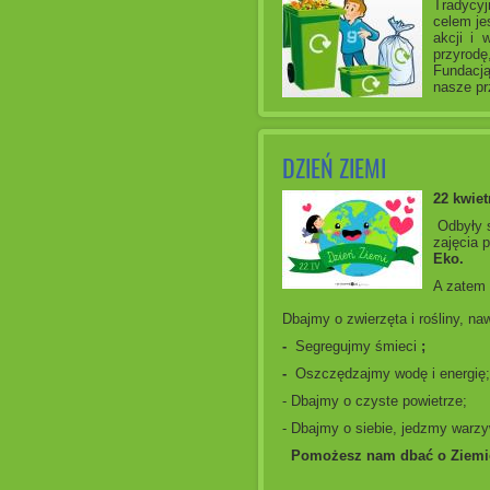
Tradycyj
celem je
akcji i 
przyrod
Fundacj
nasze pr
DZIEŃ ZIEMI
22 kwiet
Odbyły s
zajęcia 
Eko.
A zatem
Dbajmy o zwierzęta i rośliny, na
-
Segregujmy śmieci
;
-
Oszczędzajmy wodę i energię;
- Dbajmy o czyste powietrze;
- Dbajmy o siebie, jedzmy warzy
Pomożesz nam dbać o Ziemi