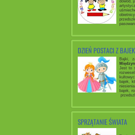
dowód, j
artystyc
uśmieche
obietnic
przedszk
pasowani
DZIEŃ POSTACI Z BAJEK
Bajki, 
Międzyn
Jest to 
rozwesel
kultowyc
bajek, k
niesieni
bajek, r
przedszk
SPRZĄTANIE ŚWIATA