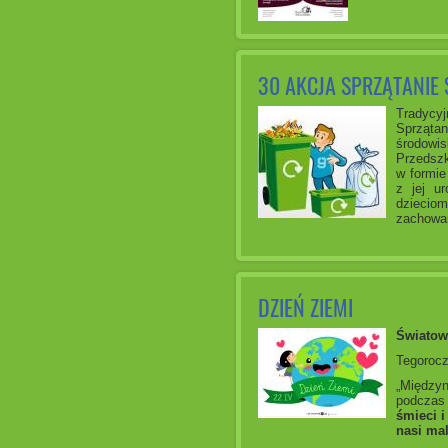
30 AKCJA SPRZĄTANIE 
Tradycyj
Sprząta
środowis
Przedszk
w formie
z jej u
dziecio
zachowa
DZIEŃ ZIEMI
Światow
Tegorocz
„Między
podczas 
śmieci i
nasi mal