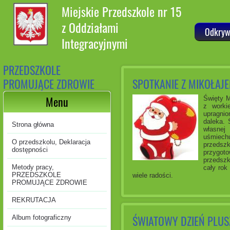
Miejskie Przedszkole nr 15
z Oddziałami
Odkryw
Integracyjnymi
PRZEDSZKOLE
PROMUJĄCE ZDROWIE
SPOTKANIE Z MIKOŁAJ
Menu
Święty M
z worki
upragnio
daleka. 
Strona główna
własnej
uśmiechu
O przedszkolu, Deklaracja
przedszk
dostępności
przygot
przedszk
Metody pracy,
cały rok
PRZEDSZKOLE
wiele radości.
PROMUJĄCE ZDROWIE
REKRUTACJA
ŚWIATOWY DZIEŃ PLUS
Album fotograficzny