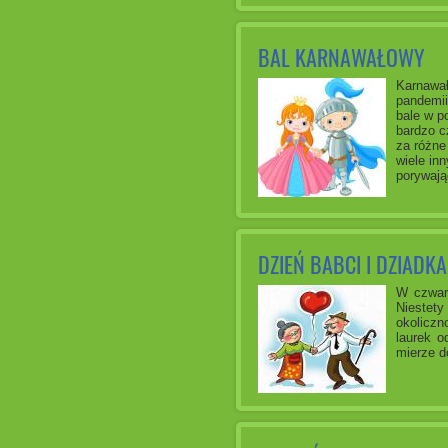
BAL KARNAWAŁOWY
Karnawał
pandemii
bale w p
bardzo c
za różne 
wiele in
porywają
DZIEŃ BABCI I DZIADKA
W czwart
Niestet
okoliczn
laurek o
mierze do