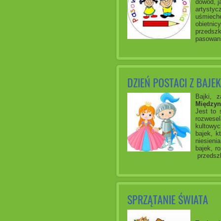
dowód, j
artystyc
uśmieche
obietnic
przedszk
pasowani
DZIEŃ POSTACI Z BAJEK
Bajki, 
Międzyn
Jest to 
rozwesel
kultowyc
bajek, k
niesieni
bajek, r
przedszk
SPRZĄTANIE ŚWIATA