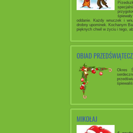
Przedszk
specjaln
przygoto
śpiewały
oddanie. Każdy wnuczek i wnu
drobny upominek.
Kochanym Bab
pięknych chwil w życiu i tego,
OBIAD PRZEDŚWIĄTEC
Okres Ś
serdeczn
przedświ
śpiewaliś
MIKOŁAJ