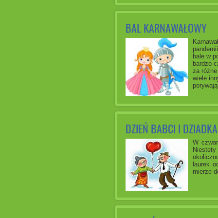
BAL KARNAWAŁOWY
Karnawał
pandemii
bale w p
bardzo c
za różne 
wiele in
porywają
DZIEŃ BABCI I DZIADKA
W czwart
Niestet
okoliczn
laurek o
mierze do