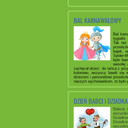
BAL KARNAWAŁOWY
Bal karn
tygodni.
Tak też
przedszk
bajek, w
Spider-M
było bar
wesołej 
zachęcał dzieci do tańca z przy
kolorowo, wszyscy bawili się 
dzieciom i personelowi przedsz
naszym wychowankom, to było g
DZIEŃ BABCI I DZIADKA
Babcia 
wszystk
Dziadkó
Dziadkó
wyczeki