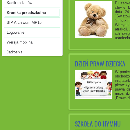
Kącik rodziców
Pluszowy
chwile. 
dniu 24
Kronika przedszkolna
"Świato
"milutki
BIP Archiwum MP15
Wszystk
atrakcji
Logowanie
ich świę
uśmiechu
Wersja mobilna
Jadłospis
DZIEŃ PRAW DZIECKA
W ponied
obchodzo
inicjato
pierwsz
prawa dz
może dzi
„Prawa d
SZKOŁA DO HYMNU