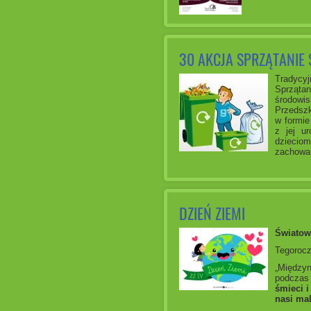
30 AKCJA SPRZĄTANIE 
Tradycyj
Sprząta
środowis
Przedszk
w formie
z jej u
dziecio
zachowa
DZIEŃ ZIEMI
Światow
Tegorocz
„Między
podczas 
śmieci i
nasi mal