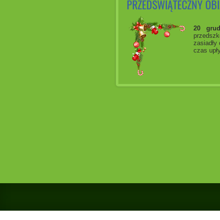
PRZEDŚWIĄTECZNY OB
20 grud
przedszk
zasiadły 
czas upły