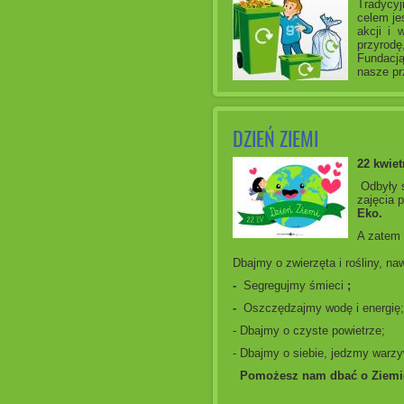
Tradycyj
celem je
akcji i 
przyrod
Fundacj
nasze pr
DZIEŃ ZIEMI
22 kwiet
Odbyły s
zajęcia 
Eko.
A zatem
Dbajmy o zwierzęta i rośliny, na
-
Segregujmy śmieci
;
-
Oszczędzajmy wodę i energię;
- Dbajmy o czyste powietrze;
- Dbajmy o siebie, jedzmy warzy
Pomożesz nam dbać o Ziemi