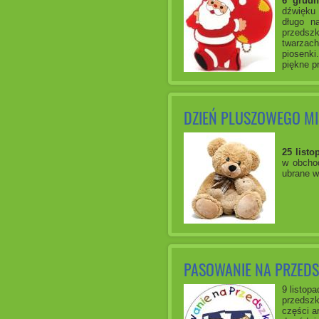
6 grudn
dźwięku 
długo n
przedszk
twarzac
piosenki
piękne p
DZIEŃ PLUSZOWEGO MI
25 listo
w obcho
ubrane w
PASOWANIE NA PRZED
9 listop
przedszk
części a