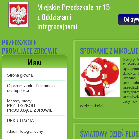
Miejskie Przedszkole nr 15
z Oddziałami
Odkryw
Integracyjnymi
PRZEDSZKOLE
PROMUJĄCE ZDROWIE
SPOTKANIE Z MIKOŁAJ
Menu
Święty M
z worki
upragnio
daleka. 
Strona główna
własnej
uśmiechu
O przedszkolu, Deklaracja
przedszk
dostępności
przygot
przedszk
Metody pracy,
cały rok
PRZEDSZKOLE
wiele radości.
PROMUJĄCE ZDROWIE
REKRUTACJA
ŚWIATOWY DZIEŃ PLUS
Album fotograficzny