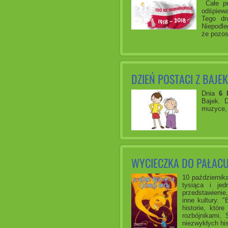
Całe pr
odśpiewa
Tego dn
Niepodle
że pozos
DZIEŃ POSTACI Z BAJEK
Dnia
6 
Bajek. D
muzyce, 
WYCIECZKA DO PAŁACU
10 październik
tysiąca i je
przedstawienie,
inne kultury. 
historie, któr
rozbójnikami,
niezwykłych his