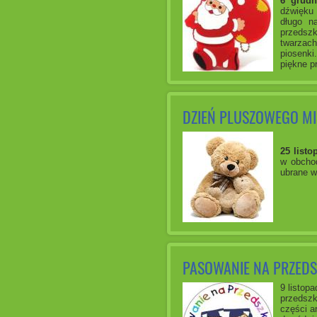
6 grudn
dźwięku 
długo n
przedszk
twarzac
piosenki
piękne p
DZIEŃ PLUSZOWEGO MI
25 listo
w obcho
ubrane w
PASOWANIE NA PRZED
9 listop
przedszk
części a