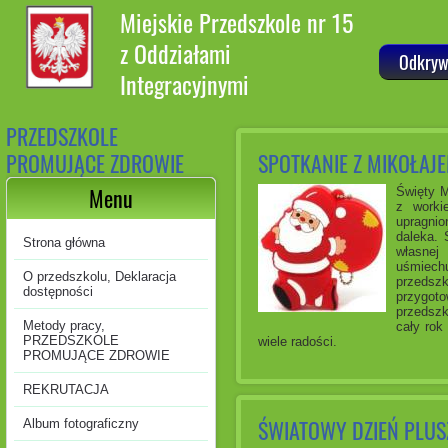
Miejskie Przedszkole nr 15
z Oddziałami
Odkryw
Integracyjnymi
PRZEDSZKOLE
PROMUJĄCE ZDROWIE
SPOTKANIE Z MIKOŁAJ
Menu
Święty M
z worki
upragnio
daleka. 
Strona główna
własnej
uśmiechu
O przedszkolu, Deklaracja
przedszk
dostępności
przygot
przedszk
Metody pracy,
cały rok
PRZEDSZKOLE
wiele radości.
PROMUJĄCE ZDROWIE
REKRUTACJA
ŚWIATOWY DZIEŃ PLUS
Album fotograficzny