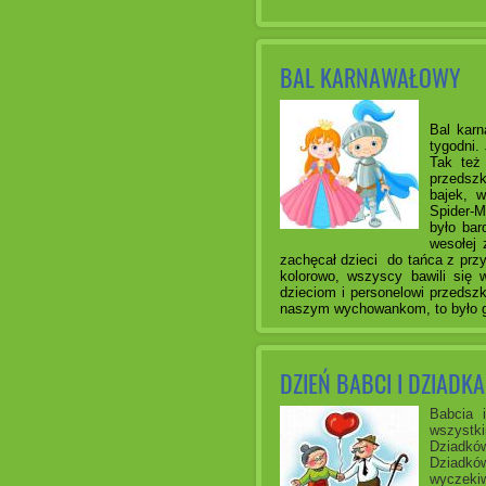
BAL KARNAWAŁOWY
Bal karn
tygodni.
Tak też
przedszk
bajek, w
Spider-M
było bar
wesołej 
zachęcał dzieci do tańca z przy
kolorowo, wszyscy bawili się 
dzieciom i personelowi przedsz
naszym wychowankom, to było g
DZIEŃ BABCI I DZIADKA
Babcia 
wszystk
Dziadkó
Dziadkó
wyczeki