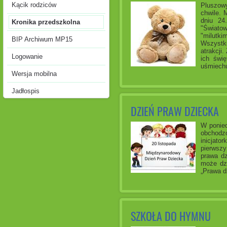
Kącik rodziców
Pluszowy
chwile. 
dniu 24
Kronika przedszkolna
"Świato
"milutki
BIP Archiwum MP15
Wszystk
atrakcji
Logowanie
ich świę
uśmiechu
Wersja mobilna
Jadłospis
DZIEŃ PRAW DZIECKA
W ponied
obchodzo
inicjato
pierwsz
prawa dz
może dzi
„Prawa d
SZKOŁA DO HYMNU