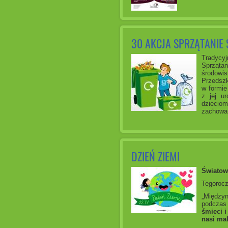
30 AKCJA SPRZĄTANIE 
Tradycyj
Sprząta
środowis
Przedszk
w formie
z jej u
dziecio
zachowa
DZIEŃ ZIEMI
Światow
Tegorocz
„Między
podczas 
śmieci i
nasi mal