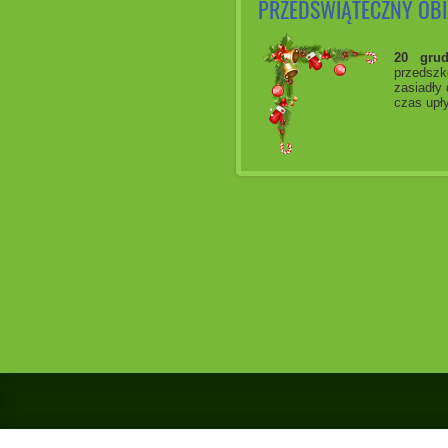
PRZEDŚWIĄTECZNY OB
20 grud
przedszk
zasiadły 
czas upły