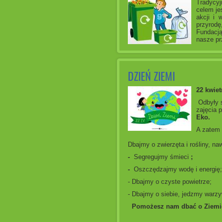
Tradycyj
celem je
akcji i 
przyrod
Fundacj
nasze pr
DZIEŃ ZIEMI
22 kwiet
Odbyły s
zajęcia 
Eko.
A zatem
Dbajmy o zwierzęta i rośliny, na
-
Segregujmy śmieci
;
-
Oszczędzajmy wodę i energię;
- Dbajmy o czyste powietrze;
- Dbajmy o siebie, jedzmy warzy
Pomożesz nam dbać o Ziemi