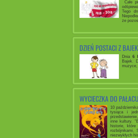
Całe pr
odśpiewa
Tego dn
Niepodle
że pozos
DZIEŃ POSTACI Z BAJEK
Dnia
6 
Bajek. D
muzyce, 
WYCIECZKA DO PAŁACU
10 październik
tysiąca i je
przedstawienie,
inne kultury. 
historie, któr
rozbójnikami,
niezwykłych his