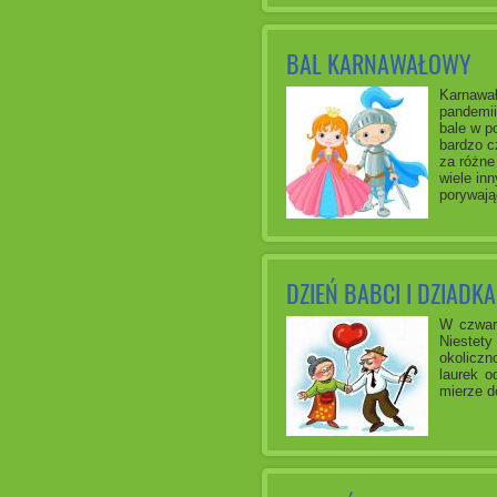
BAL KARNAWAŁOWY
Karnawał
pandemii
bale w p
bardzo c
za różne 
wiele in
porywają
DZIEŃ BABCI I DZIADKA
W czwart
Niestet
okoliczn
laurek o
mierze do