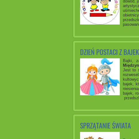
dowód, j
artystyc
uśmieche
obietnic
przedszk
pasowani
DZIEŃ POSTACI Z BAJEK
Bajki, 
Międzyn
Jest to 
rozwesel
kultowyc
bajek, k
niesieni
bajek, r
przedszk
SPRZĄTANIE ŚWIATA