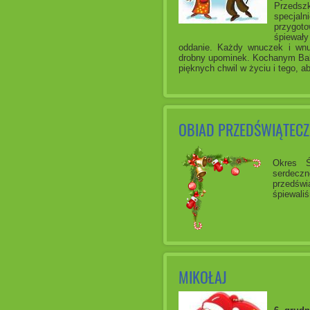
Przedszk
specjaln
przygoto
śpiewały
oddanie. Każdy wnuczek i wnu
drobny upominek.
Kochanym Bab
pięknych chwil w życiu i tego,
OBIAD PRZEDŚWIĄTEC
Okres Ś
serdeczn
przedświ
śpiewaliś
MIKOŁAJ