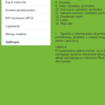
Kącik rodziców
8. Orzechy
9. Seler i produkty pochodne
10. Gorczyca i produkty pochodne
Kronika przedszkolna
11. Nasiona sezamu i produkty poc
12. Dwutlenek siarki
BIP Archiwum MP15
13. Łubin
14. Mięczaki
Logowanie
• Zgodnie z informacjami od produc
Wersja mobilna
pomidorowy, produkty z mięsa) mogą 
selera i gorczycy.
Jadłospis
UWAGA
Przypominamy jednocześnie, że w ży
występuje wyraźne wskazanie lekar
alergii występującej u dziecka).Ra
dla rozwoju.