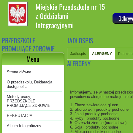
Miejskie Przedszkole nr 15
z Oddziałami
Odkryw
Integracyjnymi
PRZEDSZKOLE
JADŁOSPIS
PROMUJĄCE ZDROWIE
Jadłospis
ALERGENY
Piramida
Menu
ALERGENY
Strona główna
O przedszkolu, Deklaracja
dostępności
Informujemy, że w naszej przedszkol
powodować alergie lub reakcje nietol
Metody pracy,
PRZEDSZKOLE
1. Zboża zawierające gluten
PROMUJĄCE ZDROWIE
2. Skorupiaki i produkty pochodne
3. Jaja i produkty pochodne
REKRUTACJA
4. Ryby i produkty pochodne
5. Orzeszki ziemne (arachidowe)
Album fotograficzny
6. Soja i produkty pochodne
7. Mleko i produkty pochodne