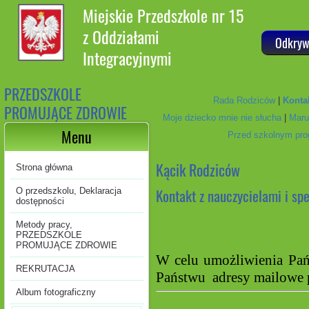
Miejskie Przedszkole nr 15
z Oddziałami
Odkryw
Integracyjnymi
PRZEDSZKOLE
Rada Rodziców
|
Kontak
PROMUJĄCE ZDROWIE
Moje dziecko mnie nie słucha
|
Maru
Menu
Przed szkolnym pro
Kącik Rodziców
Strona główna
Kontakt z nauczycielami i spe
O przedszkolu, Deklaracja
dostępności
Metody pracy,
PRZEDSZKOLE
PROMUJĄCE ZDROWIE
W celu umożliwienia Pańs
REKRUTACJA
Państwu adresy mailowe 
Album fotograficzny