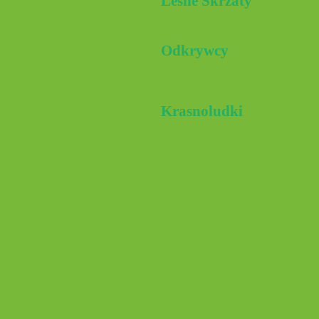
Leśne Skrzaty
Odkrywcy
Krasnoludki