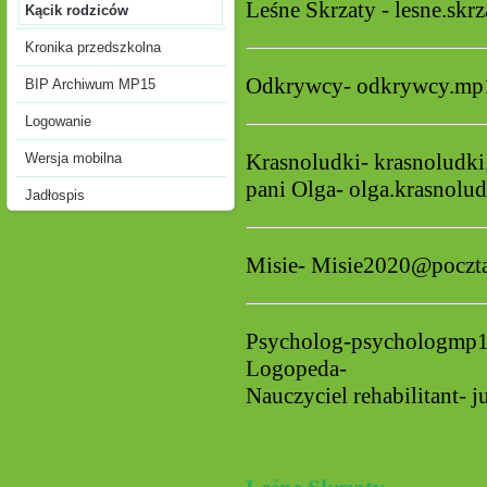
Leśne Skrzaty - lesne.sk
Kącik rodziców
Kronika przedszkolna
Odkrywcy- odkrywcy.m
BIP Archiwum MP15
Logowanie
Krasnoludki- krasnolud
Wersja mobilna
pani Olga- olga.krasno
Jadłospis
Misie- Misie2020@poczt
Psycholog-psychologmp
Logopeda-
Nauczyciel rehabilitant- 