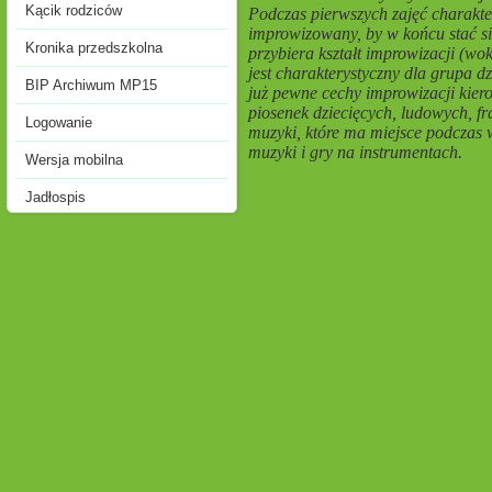
Kącik rodziców
Podczas pierwszych zajęć charakte
improwizowany, by w końcu stać si
Kronika przedszkolna
przybiera kształt improwizacji (wo
jest charakterystyczny dla grupa d
BIP Archiwum MP15
już pewne cechy improwizacji kie
piosenek dziecięcych, ludowych, 
Logowanie
muzyki, które ma miejsce podczas 
muzyki i gry na instrumentach.
Wersja mobilna
Jadłospis