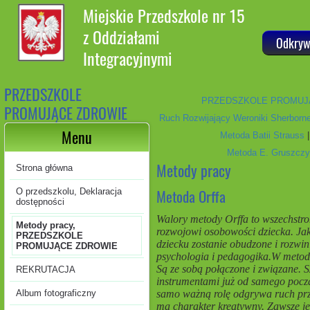
Miejskie Przedszkole nr 15
z Oddziałami
Odkryw
Integracyjnymi
PRZEDSZKOLE
PRZEDSZKOLE PROMUJ
PROMUJĄCE ZDROWIE
Ruch Rozwijający Weroniki Sherborn
Menu
Metoda Batii Strauss
Metoda E. Gruszczy
Metody pracy
Strona główna
Metoda Orffa
O przedszkolu, Deklaracja
dostępności
Walory metody Orffa to wszechstro
Metody pracy,
rozwojowi osobowości dziecka. Jak
PRZEDSZKOLE
dziecku zostanie obudzone i rozwin
PROMUJĄCE ZDROWIE
psychologia i pedagogika.W metodz
Są ze sobą połączone i związane. 
REKRUTACJA
instrumentami już od samego począt
samo ważną rolę odgrywa ruch przy
Album fotograficzny
ma charakter kreatywny. Zawsze je